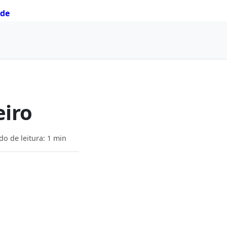
ade
eiro
o de leitura: 1 min