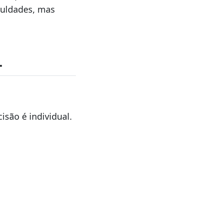
culdades, mas
L
isão é individual.