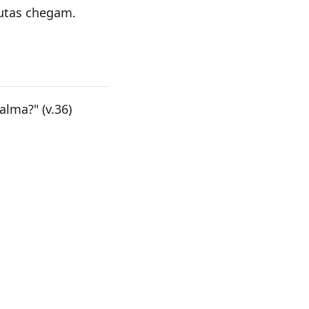
lutas chegam.
lma?" (v.36)