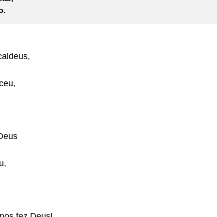
o.
caldeus,
ceu,
 Deus
u,
nos fez Deus!