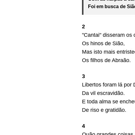
Foi em busca de Siã
2
"Cantai" disseram os 
Os hinos de Sião,
Mas isto mais entriste
Os filhos de Abraão.
3
Libertos foram lá por
Da vil escravidão.
E toda alma se enche
De riso e gratidão.
4
Quão grandes coisas 