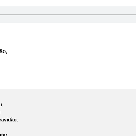
ão,
,
u,
u
ravidão.
tar,