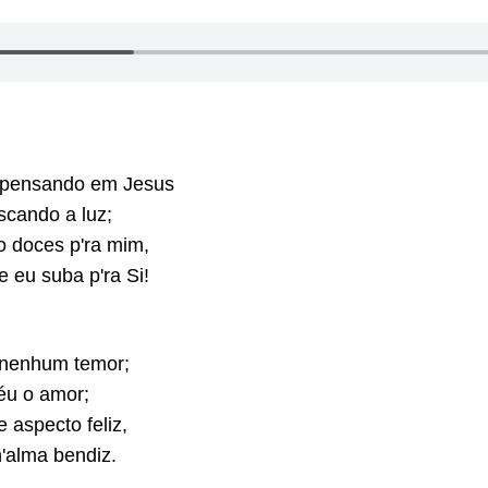
 pensando em Jesus
scando a luz;
o doces p'ra mim,
 eu suba p'ra Si!
 nenhum temor;
éu o amor;
 aspecto feliz,
'alma bendiz.