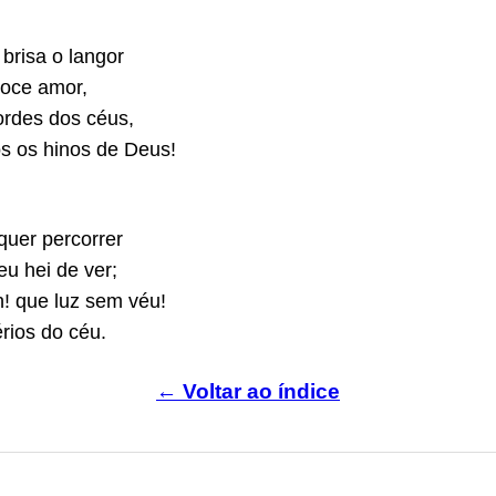
brisa o langor
doce amor,
ordes dos céus,
s os hinos de Deus!
quer percorrer
eu hei de ver;
h! que luz sem véu!
rios do céu.
← Voltar ao índice