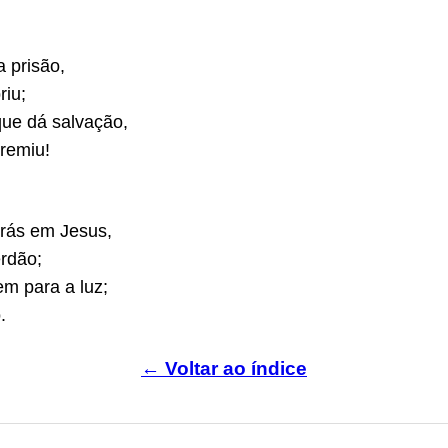
 prisão,
riu;
ue dá salvação,
 remiu!
rás em Jesus,
erdão;
m para a luz;
.
← Voltar ao índice