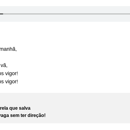
 manhã,
 vã,
s vigor!
s vigor!
trela que salva
vaga sem ter direção!