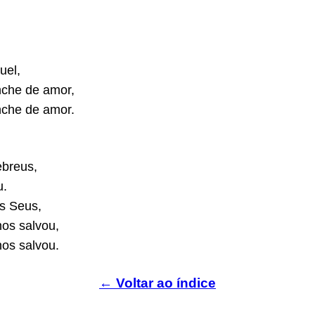
,
el,
che de amor,
che de amor.
ebreus,
u.
s Seus,
nos salvou,
nos salvou.
← Voltar ao índice