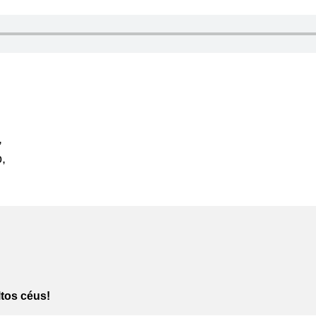
,
o,
tos céus!