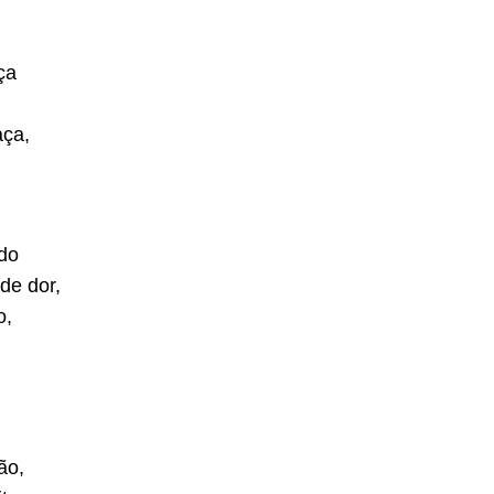
ça
aça,
ido
de dor,
o,
ão,