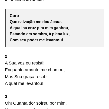
Coro
Que salvação me deu Jesus,
A qual na cruz p’ra mim ganhou,
Estando em sombra, à plena luz,
Com seu poder me levantou!
2
A Sua voz eu resisti!
Enquanto amante me chamou,
Mas Sua graça recebi,
A qual me levantou!
3
Oh! Quanta dor sofreu por mim,