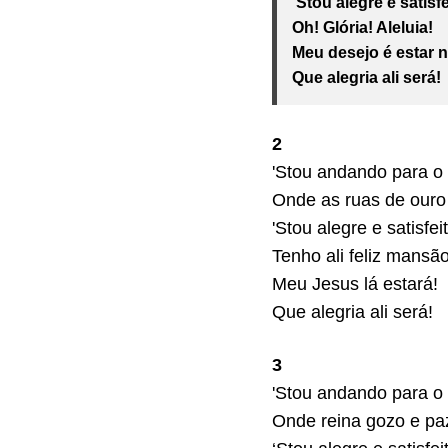
‘Stou alegre é satisfe
Oh! Glória! Aleluia!
Meu desejo é estar 
Que alegria ali será!
2
'Stou andando para o
Onde as ruas de ouro
'Stou alegre e satisfei
Tenho ali feliz mansão
Meu Jesus lá estará!
Que alegria ali será!
3
'Stou andando para o
Onde reina gozo e pa