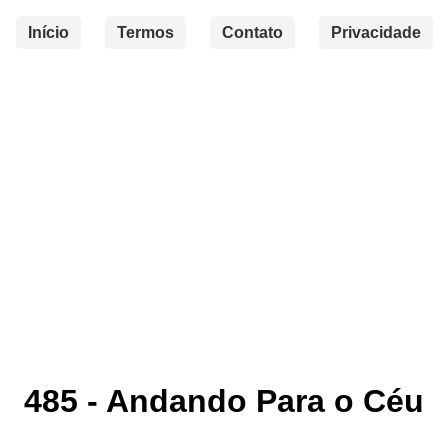
Início
Termos
Contato
Privacidade
485 - Andando Para o Céu