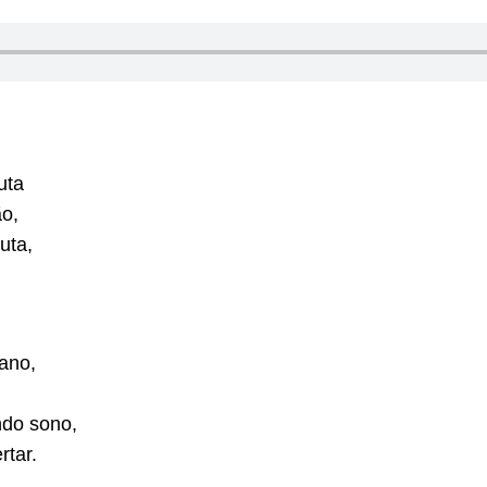
uta
ão,
uta,
ano,
ndo sono,
rtar.