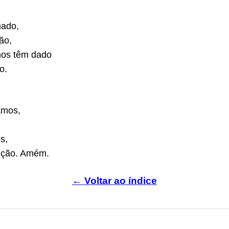
mado,
ão,
nos têm dado
o.
amos,
s,
nção. Amém.
← Voltar ao índice