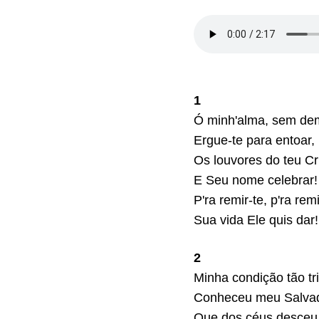
1
Ó minh'alma, sem de
Ergue-te para entoar,
Os louvores do teu Cri
E Seu nome celebrar!
P'ra remir-te, p'ra remi
Sua vida Ele quis dar!
2
Minha condição tão tri
Conheceu meu Salvad
Que dos céus desceu 