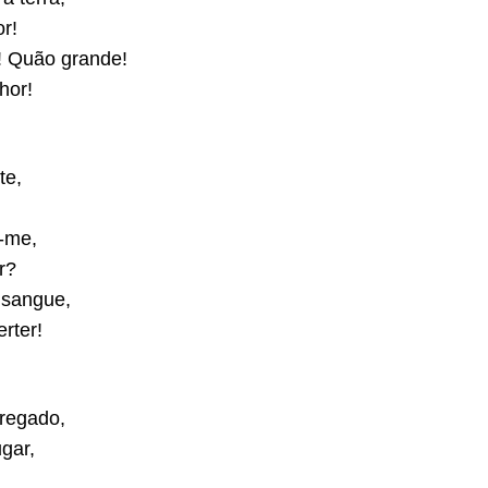
r!
! Quão grande!
hor!
te,
r-me,
r?
 sangue,
rter!
regado,
gar,