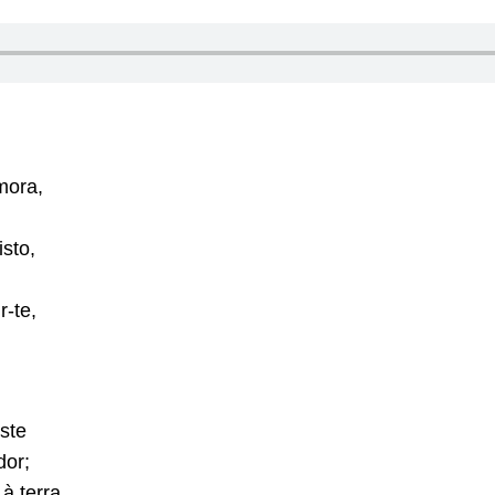
mora,
sto,
r-te,
ste
or;
à terra,