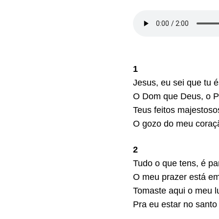
1
Jesus, eu sei que tu 
O Dom que Deus, o P
Teus feitos majestoso
O gozo do meu coraç
2
Tudo o que tens, é pa
O meu prazer está em 
Tomaste aqui o meu l
Pra eu estar no santo 