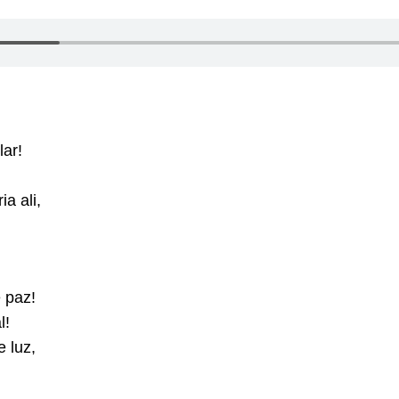
lar!
ia ali,
e paz!
l!
e luz,