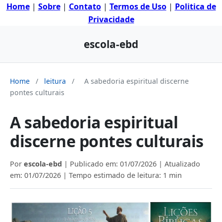
Home
|
Sobre
|
Contato
|
Termos de Uso
|
Politica de
Privacidade
escola-ebd
Home
/
leitura
/
A sabedoria espiritual discerne
pontes culturais
A sabedoria espiritual
discerne pontes culturais
Por
escola-ebd
| Publicado em:
01/07/2026
| Atualizado
em:
01/07/2026
| Tempo estimado de leitura: 1 min