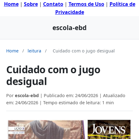
Home
|
Sobre
|
Contato
|
Termos de Uso
|
Política de
Privacidade
escola-ebd
Home
/
leitura
/
Cuidado com o jugo desigual
Cuidado com o jugo
desigual
Por
escola-ebd
| Publicado em:
24/06/2026
| Atualizado
em:
24/06/2026
| Tempo estimado de leitura: 1 min