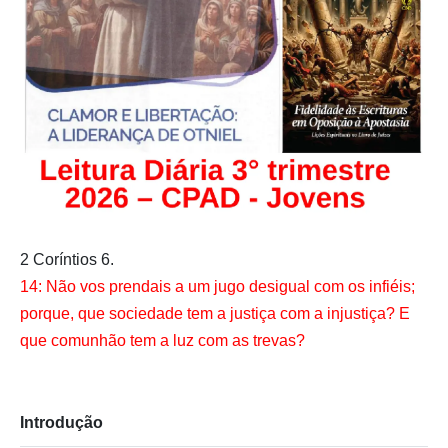
2 Coríntios 6.
14: Não vos prendais a um jugo desigual com os infiéis;
porque, que sociedade tem a justiça com a injustiça? E
que comunhão tem a luz com as trevas?
Introdução