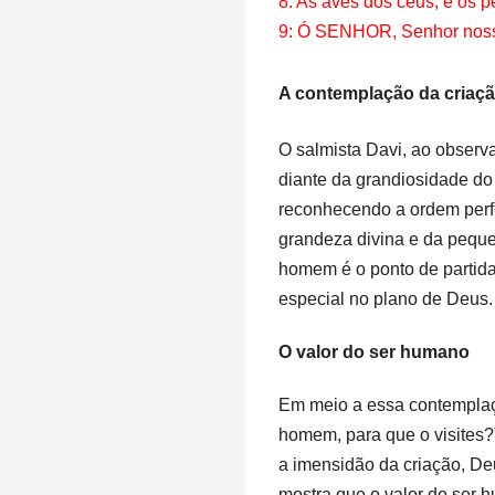
8: As aves dos céus, e os 
9: Ó SENHOR, Senhor nosso,
A contemplação da criaç
O salmista Davi, ao observ
diante da grandiosidade do 
reconhecendo a ordem perfe
grandeza divina e da peque
homem é o ponto de partid
especial no plano de Deus.
O valor do ser humano
Em meio a essa contemplaçã
homem, para que o visites?
a imensidão da criação, De
mostra que o valor do ser h