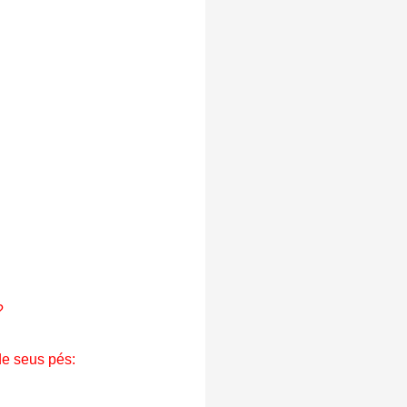
?
de seus pés: