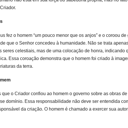
Criador.
os
eus fez o homem “um pouco menor que os anjos” e o coroou de g
dade que o Senhor concedeu à humanidade. Não se trata apena
os seres celestiais, mas de uma colocação de honra, indicando 
única. Essa coroação demonstra que o homem foi criado à ima
iaturas da terra.
homem
s que o Criador confiou ao homem o governo sobre as obras d
esse domínio. Essa responsabilidade não deve ser entendida c
esponsável da criação. O homem é chamado a exercer sua auto