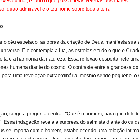
peixes do mar, e tudo o que passa pelas veredas dos mares.
 quão admirável é o teu nome sobre toda a terra!
ão
ar o céu estrelado, as obras da criação de Deus, manifesta su
universo. Ele contempla a lua, as estrelas e tudo o que o Criad
ita e a harmonia da natureza. Essa reflexão desperta nele um
nez humana diante do cosmo. O contraste entre a grandeza do u
a para uma revelação extraordinária: mesmo sendo pequeno, o
o, surge a pergunta central: “Que é o homem, para que dele te
”. Essa indagação revela a surpresa do salmista diante do cuid
us se importa com o homem, estabelecendo uma relação íntima 
umano não está em sua força ou sabedoria própria, mas no fato