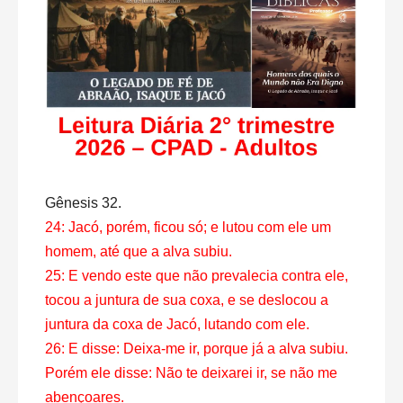
Gênesis 32.
24: Jacó, porém, ficou só; e lutou com ele um
homem, até que a alva subiu.
25: E vendo este que não prevalecia contra ele,
tocou a juntura de sua coxa, e se deslocou a
juntura da coxa de Jacó, lutando com ele.
26: E disse: Deixa-me ir, porque já a alva subiu.
Porém ele disse: Não te deixarei ir, se não me
abençoares.