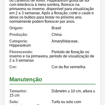
ou canteiros de flores. Hippeastrum gosta de sol
com tolerância à meia sombra, floresce na
primavera ou inverno, disponível para visualização
em 2 a 3 semanas. Após a floração, corte o caule e
deixe os bulbos para brotar no próximo ano,
normalmente podem florescer por anos.
Origem:
Brasil
Produção:
China
Categoria:
Amaryllidaceae,
Hippeastrum
Florescendo:
Período de floração no
inverno e na primavera, período de visualização de
2 a 3 semanas
Cor:
Cor da flor vermelha
Manutenção
Tamanho:
Diâmetro ≥ 10 cm, altura ≥
15 cm
Solo:
Turfa ou solo com