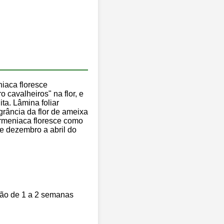
niaca floresce
cavalheiros" na flor, e
ta. Lâmina foliar
agrância da flor de ameixa
Armeniaca floresce como
de dezembro a abril do
ação de 1 a 2 semanas