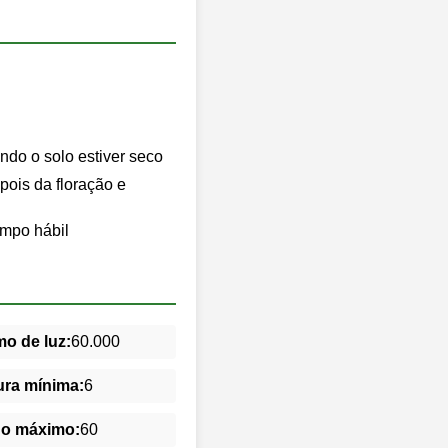
do o solo estiver seco
epois da floração e
empo hábil
o de luz:
60.000
ra mínima:
6
do máximo:
60