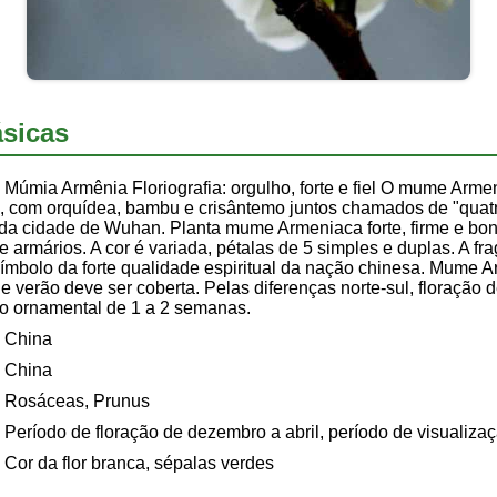
sicas
Múmia Armênia Floriografia: orgulho, forte e fiel O mume Arme
 com orquídea, bambu e crisântemo juntos chamados de "quatro 
da cidade de Wuhan. Planta mume Armeniaca forte, firme e boni
s e armários. A cor é variada, pétalas de 5 simples e duplas. A fr
símbolo da forte qualidade espiritual da nação chinesa. Mume 
de verão deve ser coberta. Pelas diferenças norte-sul, floração 
o ornamental de 1 a 2 semanas.
China
China
Rosáceas, Prunus
Período de floração de dezembro a abril, período de visualiz
Cor da flor branca, sépalas verdes