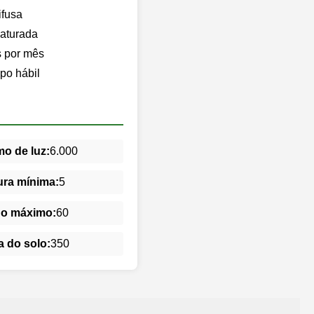
ifusa
saturada
s por mês
po hábil
o de luz:
6.000
ra mínima:
5
do máximo:
60
 do solo:
350