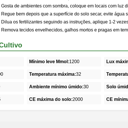
Gosta de ambientes com sombra, coloque em locais com luz d
Regue bem depois que a superfície do solo secar, evite água 
Dilua os fertilizantes seguindo as instruções, aplique 1-2 veze
Remova tecidos envelhecidos, galhos mortos e pragas em tem
Cultivo
Mínimo leve Mmol:
1200
Lux máxim
00
Temperatura máxima:
32
Temperatu
0
Ambiente mínimo úmido:
30
Solo úmi
5
CE máxima do solo:
2000
CE mínima