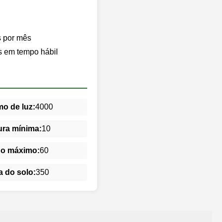
s por mês
s em tempo hábil
o de luz:
4000
ra mínima:
10
do máximo:
60
 do solo:
350