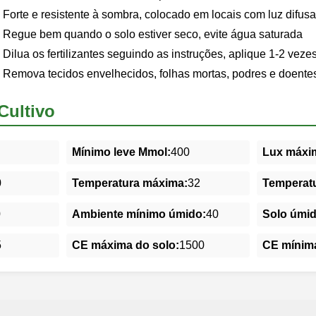
Forte e resistente à sombra, colocado em locais com luz difusa
Regue bem quando o solo estiver seco, evite água saturada
Dilua os fertilizantes seguindo as instruções, aplique 1-2 veze
Remova tecidos envelhecidos, folhas mortas, podres e doente
Cultivo
Mínimo leve Mmol:
400
Lux máxim
0
Temperatura máxima:
32
Temperatu
0
Ambiente mínimo úmido:
40
Solo úmi
5
CE máxima do solo:
1500
CE mínima