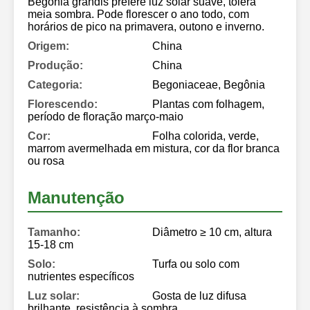
Begonia grandis prefere luz solar suave, tolera
meia sombra. Pode florescer o ano todo, com
horários de pico na primavera, outono e inverno.
Origem:
China
Produção:
China
Categoria:
Begoniaceae, Begônia
Florescendo:
Plantas com folhagem,
período de floração março-maio
Cor:
Folha colorida, verde,
marrom avermelhada em mistura, cor da flor branca
ou rosa
Manutenção
Tamanho:
Diâmetro ≥ 10 cm, altura
15-18 cm
Solo:
Turfa ou solo com
nutrientes específicos
Luz solar:
Gosta de luz difusa
brilhante, resistência à sombra