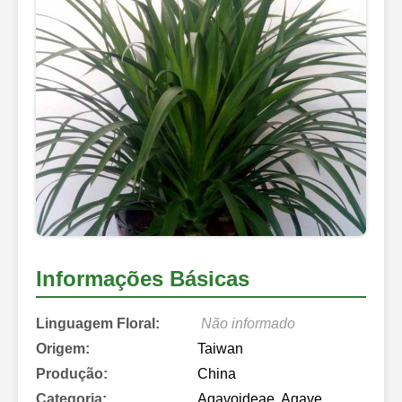
Informações Básicas
Linguagem Floral:
Não informado
Origem:
Taiwan
Produção:
China
Categoria:
Agavoideae, Agave