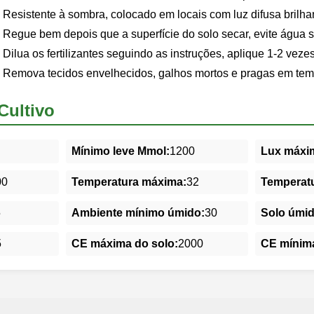
Resistente à sombra, colocado em locais com luz difusa brilha
Regue bem depois que a superfície do solo secar, evite água 
Dilua os fertilizantes seguindo as instruções, aplique 1-2 veze
Remova tecidos envelhecidos, galhos mortos e pragas em tem
Cultivo
Mínimo leve Mmol:
1200
Lux máxim
00
Temperatura máxima:
32
Temperatu
5
Ambiente mínimo úmido:
30
Solo úmi
5
CE máxima do solo:
2000
CE mínima