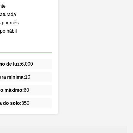
nte
saturada
s por mês
po hábil
o de luz:
6.000
ra mínima:
10
do máximo:
60
 do solo:
350