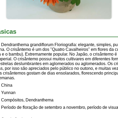
sicas
Dendranthema grandiflorum Floriografia: elegante, simples, pur
na. O crisântemo é um dos "Quatro Cavalheiros" em flores da cu
a e o bambu). Extremamente popular. No Japão, o crisântemo é
mperial. O crisântemo possui muitos cultivares em diferentes for
strelas deslumbrantes em aglomerados ou aglomerados. Os cr
s, por isso são apreciados pelo público no outono, e muitas v
 Os crisântemos gostam de dias ensolarados, florescendo princ
semanas.
China
Yunnan
Compósitos, Dendranthema
Período de floração de setembro a novembro, período de visua