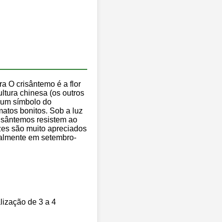
a O crisântemo é a flor
ltura chinesa (os outros
 um símbolo do
matos bonitos. Sob a luz
isântemos resistem ao
ezes são muito apreciados
ipalmente em setembro-
lização de 3 a 4