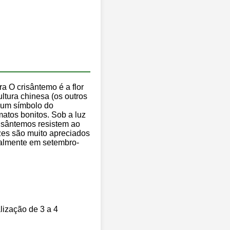
a O crisântemo é a flor
ltura chinesa (os outros
 um símbolo do
matos bonitos. Sob a luz
isântemos resistem ao
ezes são muito apreciados
ipalmente em setembro-
lização de 3 a 4