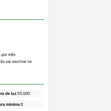
s por mês
chão vai murchar no
o de luz:
55.000
ra mínima:
8