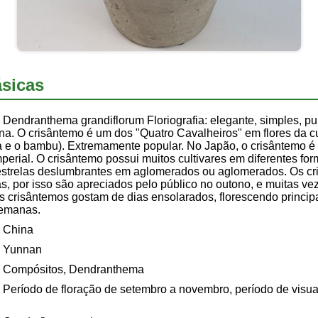
sicas
Dendranthema grandiflorum Floriografia: elegante, simples, pur
na. O crisântemo é um dos "Quatro Cavalheiros" em flores da cu
a e o bambu). Extremamente popular. No Japão, o crisântemo é
mperial. O crisântemo possui muitos cultivares em diferentes for
strelas deslumbrantes em aglomerados ou aglomerados. Os cr
s, por isso são apreciados pelo público no outono, e muitas v
 Os crisântemos gostam de dias ensolarados, florescendo princ
semanas.
China
Yunnan
Compósitos, Dendranthema
Período de floração de setembro a novembro, período de visua