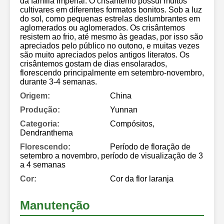
da família Imperial. O crisântemo possui muitos
cultivares em diferentes formatos bonitos. Sob a luz
do sol, como pequenas estrelas deslumbrantes em
aglomerados ou aglomerados. Os crisântemos
resistem ao frio, até mesmo às geadas, por isso são
apreciados pelo público no outono, e muitas vezes
são muito apreciados pelos antigos literatos. Os
crisântemos gostam de dias ensolarados,
florescendo principalmente em setembro-novembro,
durante 3-4 semanas.
Origem:
China
Produção:
Yunnan
Categoria:
Compósitos,
Dendranthema
Florescendo:
Período de floração de
setembro a novembro, período de visualização de 3
a 4 semanas
Cor:
Cor da flor laranja
Manutenção