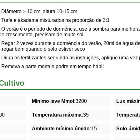
Diâmetro ≥ 10 cm, altura 10-15 cm
Turfa e akadama misturados na proporção de 3:1
O verão é o período de dormência, use a sombra para melhorar
de crescimento, precisam de muito sol
Regar 2 vezes durante a dormência do verão, 20ml de água de
 regar bem quando o solo estiver seco
Dilua os fertilizantes seguindo as instruções, aplique uma vez
Remova a parte morta e podre em tempo hábil
Cultivo
Mínimo leve Mmol:
3200
Lux máxim
00
Temperatura máxima:
35
Temperatu
0
Ambiente mínimo úmido:
15
Solo úmi