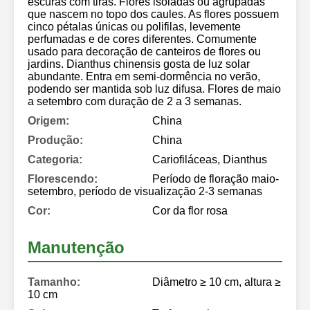
escuras com tiras. Flores isoladas ou agrupadas
que nascem no topo dos caules. As flores possuem
cinco pétalas únicas ou polifilas, levemente
perfumadas e de cores diferentes. Comumente
usado para decoração de canteiros de flores ou
jardins. Dianthus chinensis gosta de luz solar
abundante. Entra em semi-dormência no verão,
podendo ser mantida sob luz difusa. Flores de maio
a setembro com duração de 2 a 3 semanas.
Origem:
China
Produção:
China
Categoria:
Cariofiláceas, Dianthus
Florescendo:
Período de floração maio-
setembro, período de visualização 2-3 semanas
Cor:
Cor da flor rosa
Manutenção
Tamanho:
Diâmetro ≥ 10 cm, altura ≥
10 cm