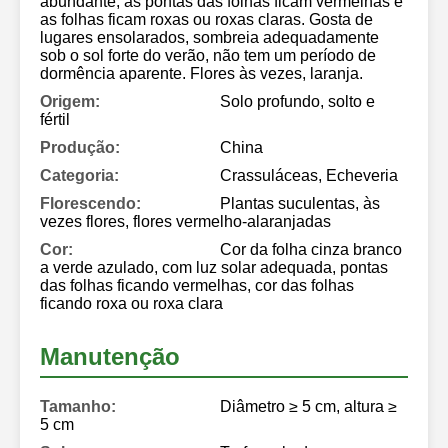
abundante, as pontas das folhas ficam vermelhas e
as folhas ficam roxas ou roxas claras. Gosta de
lugares ensolarados, sombreia adequadamente
sob o sol forte do verão, não tem um período de
dormência aparente. Flores às vezes, laranja.
Origem:
Solo profundo, solto e
fértil
Produção:
China
Categoria:
Crassuláceas, Echeveria
Florescendo:
Plantas suculentas, às
vezes flores, flores vermelho-alaranjadas
Cor:
Cor da folha cinza branco
a verde azulado, com luz solar adequada, pontas
das folhas ficando vermelhas, cor das folhas
ficando roxa ou roxa clara
Manutenção
Tamanho:
Diâmetro ≥ 5 cm, altura ≥
5 cm