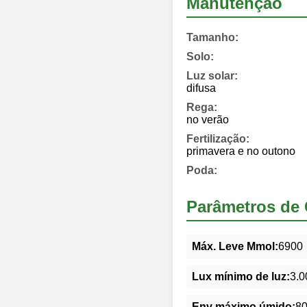
Manutenção
Tamanho:
Solo:
Luz solar:
difusa
Rega:
no verão
Fertilização:
primavera e no outono
Poda:
Parâmetros de 
Máx. Leve Mmol:
6900
Lux mínimo de luz:
3.0
Env máximo úmido:
8