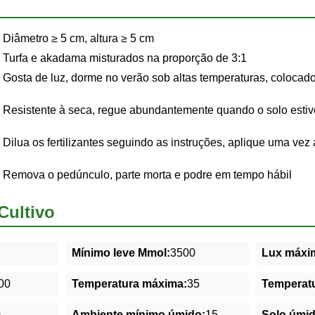
Diâmetro ≥ 5 cm, altura ≥ 5 cm
Turfa e akadama misturados na proporção de 3:1
Gosta de luz, dorme no verão sob altas temperaturas, colocad
Resistente à seca, regue abundantemente quando o solo estiv
Dilua os fertilizantes seguindo as instruções, aplique uma ve
Remova o pedúnculo, parte morta e podre em tempo hábil
Cultivo
Mínimo leve Mmol:
3500
Lux máxim
00
Temperatura máxima:
35
Temperatu
0
Ambiente mínimo úmido:
15
Solo úmi