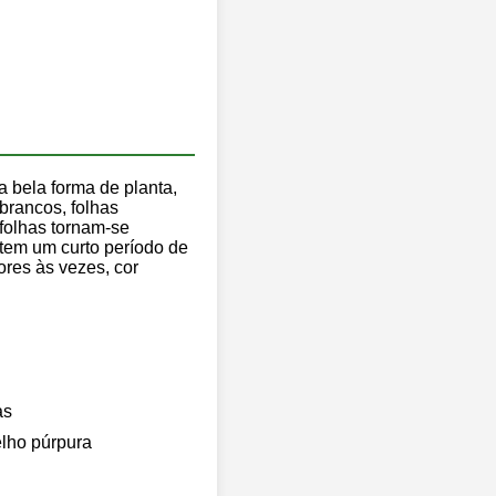
a bela forma de planta,
brancos, folhas
 folhas tornam-se
 tem um curto período de
ores às vezes, cor
as
elho púrpura