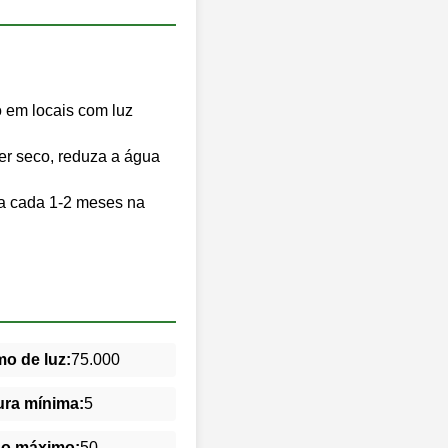
o em locais com luz
er seco, reduza a água
z a cada 1-2 meses na
o de luz:
75.000
ra mínima:
5
do máximo:
50