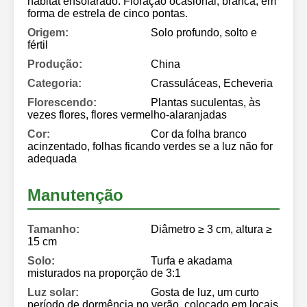
habitat ensolarado. Floração ocasional, branca, em
forma de estrela de cinco pontas.
Origem:
Solo profundo, solto e
fértil
Produção:
China
Categoria:
Crassuláceas, Echeveria
Florescendo:
Plantas suculentas, às
vezes flores, flores vermelho-alaranjadas
Cor:
Cor da folha branco
acinzentado, folhas ficando verdes se a luz não for
adequada
Manutenção
Tamanho:
Diâmetro ≥ 3 cm, altura ≥
15 cm
Solo:
Turfa e akadama
misturados na proporção de 3:1
Luz solar:
Gosta de luz, um curto
período de dormência no verão, colocado em locais