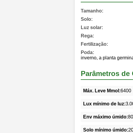
Tamanho:
Solo:
Luz solar:
Rega:
Fertilização:
Poda:
inverno, a planta germi
Parâmetros de 
Máx. Leve Mmol:
6400
Lux mínimo de luz:
3.0
Env máximo úmido:
8
Solo mínimo úmido:
2