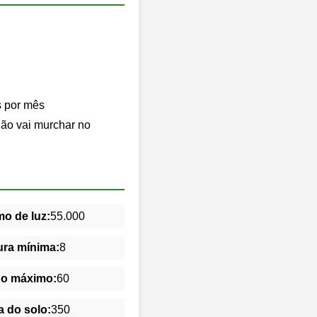
s por mês
chão vai murchar no
o de luz:
55.000
ra mínima:
8
do máximo:
60
 do solo:
350