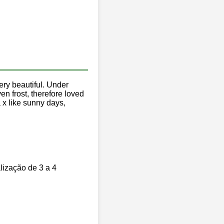
ery beautiful. Under
ven frost, therefore loved
a x like sunny days,
lização de 3 a 4