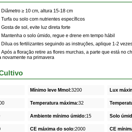
Diâmetro ≥ 10 cm, altura 15-18 cm
Turfa ou solo com nutrientes específicos
Gosta de sol, evite luz direta forte
Mantenha o solo úmido, regue e drene em tempo hábil
Dilua os fertilizantes seguindo as instruções, aplique 1-2 veze
Após a floração retire as flores murchas, a parte que está no 
na novamente na primavera
Cultivo
Mínimo leve Mmol:
3200
Lux máxim
00
Temperatura máxima:
32
Temperatu
0
Ambiente mínimo úmido:
15
Solo úmi
0
CE máxima do solo:
2000
CE mínima