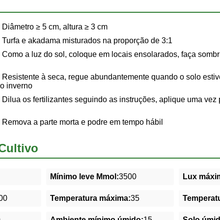
Diâmetro ≥ 5 cm, altura ≥ 3 cm
Turfa e akadama misturados na proporção de 3:1
Como a luz do sol, coloque em locais ensolarados, faça som
Resistente à seca, regue abundantemente quando o solo estiv
o inverno
Dilua os fertilizantes seguindo as instruções, aplique uma ve
Remova a parte morta e podre em tempo hábil
Cultivo
Mínimo leve Mmol:
3500
Lux máxim
00
Temperatura máxima:
35
Temperatu
0
Ambiente mínimo úmido:
15
Solo úmi