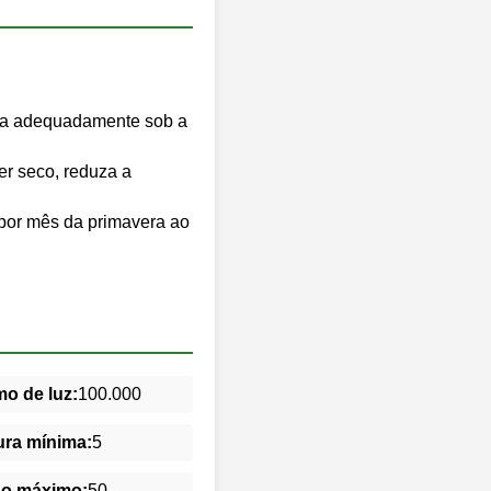
bra adequadamente sob a
er seco, reduza a
z por mês da primavera ao
o de luz:
100.000
ra mínima:
5
do máximo:
50