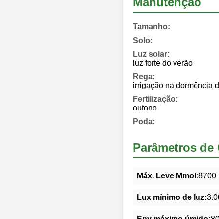
Manutenção
Tamanho:
Solo:
Luz solar:
luz forte do verão
Rega:
irrigação na dormência d
Fertilização:
outono
Poda:
Parâmetros de 
Máx. Leve Mmol:
8700
Lux mínimo de luz:
3.0
Env máximo úmido:
8