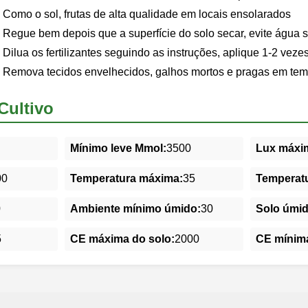
Como o sol, frutas de alta qualidade em locais ensolarados
Regue bem depois que a superfície do solo secar, evite água 
Dilua os fertilizantes seguindo as instruções, aplique 1-2 veze
Remova tecidos envelhecidos, galhos mortos e pragas em tem
Cultivo
Mínimo leve Mmol:
3500
Lux máxim
00
Temperatura máxima:
35
Temperatu
0
Ambiente mínimo úmido:
30
Solo úmi
5
CE máxima do solo:
2000
CE mínima