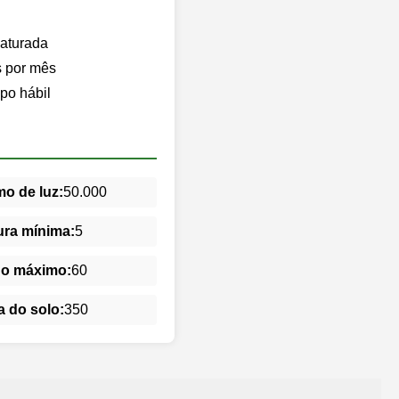
saturada
s por mês
po hábil
o de luz:
50.000
ra mínima:
5
do máximo:
60
 do solo:
350