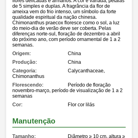
flores delicadas e armários. A cor é variada, pétalas
de 5 simples e duplas. A fragrância da flor de
ameixa vem do frio intenso, um símbolo da forte
qualidade espiritual da nação chinesa.
Chimonanthus praecox floresce como o sol, a luz
do meio-dia de verão deve ser coberta. Pelas
diferenças norte-sul, floração de dezembro a abril
do próximo ano, com período ornamental de 1 a 2
semanas.
Origem:
China
Produção:
China
Categoria:
Calycanthaceae,
Chimonanthus
Florescendo:
Período de floração
novembro-março, período de visualização de 1 a 2
semanas
Cor:
Flor cor lilás
Manutenção
Tamanho:
Diâmetro ≥ 10 cm, altura ≥