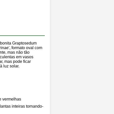
, bonita Graptosedum
rinae', formato oval com
ante, mas não tão
uculentas em vasos
r, mas pode ficar
 luz solar.
te vermelhas
lantas inteiras tornando-