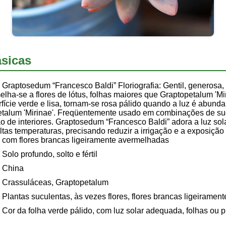
sicas
Graptosedum “Francesco Baldi” Floriografia: Gentil, generosa
lha-se a flores de lótus, folhas maiores que Graptopetalum 'Mi
fície verde e lisa, tornam-se rosa pálido quando a luz é abund
etalum 'Mirinae'. Freqüentemente usado em combinações de s
de interiores. Graptosedum “Francesco Baldi” adora a luz sola
tas temperaturas, precisando reduzir a irrigação e a exposição à
 com flores brancas ligeiramente avermelhadas
Solo profundo, solto e fértil
China
Crassuláceas, Graptopetalum
Plantas suculentas, às vezes flores, flores brancas ligeiramen
Cor da folha verde pálido, com luz solar adequada, folhas ou p