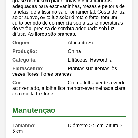
quase no mesmo plano, fofas e encantadoras,
adequadas para escrivaninhas, mesas e peitoris de
janelas, de altíssimo valor ornamental, Gosta de luz
solar suave, evita luz solar direta e forte, tem um
curto período de dormência sob altas temperaturas
do verão, precisa de sombra adequada sob luz
difusa. As flores são brancas.
Origem:
África do Sul
Produção:
China
Categoria:
Liliáceas, Haworthia
Florescendo:
Plantas suculentas, às
vezes flores, flores brancas
Cor:
Cor da folha verde a verde
acinzentado, a folha fica marrom-avermelhada clara
com muita luz forte
Manutenção
Tamanho:
Diâmetro ≥ 5 cm, altura ≥
5 cm