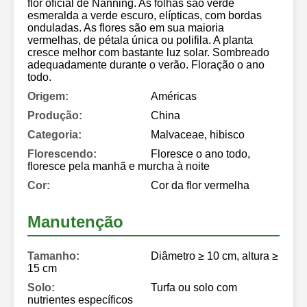
flor oficial de Nanning. As folhas são verde
esmeralda a verde escuro, elípticas, com bordas
onduladas. As flores são em sua maioria
vermelhas, de pétala única ou polifila. A planta
cresce melhor com bastante luz solar. Sombreado
adequadamente durante o verão. Floração o ano
todo.
Origem:
Américas
Produção:
China
Categoria:
Malvaceae, hibisco
Florescendo:
Floresce o ano todo,
floresce pela manhã e murcha à noite
Cor:
Cor da flor vermelha
Manutenção
Tamanho:
Diâmetro ≥ 10 cm, altura ≥
15 cm
Solo:
Turfa ou solo com
nutrientes específicos