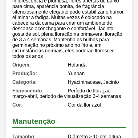
inflorescência é plumosa, flores abertas de baixo
para cima, aparência bonita, de fragrância
silenciosamente elegante pode estabilizar o humor,
eliminar a fadiga. Muitas vezes é colocado na
cabeceira da cama para criar um ambiente de
descanso aconchegante e confortável. Jacinto
gosta de sol, plena floração na primavera, floração
de 3 a 4 semanas. Mantenha os bulbos para
germinação no próximo ano no frio e, em
circunstâncias normais, eles poderão florescer
todos os anos
Origem:
Holanda
Produção:
Yunnan
Categoria:
Hyacinthaceae, Jacinto
Florescendo:
Período de floração
março-abril, período de visualização 3-4 semanas
Cor:
Cor da flor azul
Manutenção
Tamanho:
Diâmetro ≥ 10 cm, altura