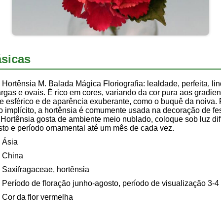
sicas
Hortênsia M. Balada Mágica Floriografia: lealdade, perfeita, li
argas e ovais. É rico em cores, variando da cor pura aos gradie
se esférico e de aparência exuberante, como o buquê da noiva.
do implícito, a hortênsia é comumente usada na decoração de fes
 Hortênsia gosta de ambiente meio nublado, coloque sob luz di
sto e período ornamental até um mês de cada vez.
Ásia
China
Saxifragaceae, hortênsia
Período de floração junho-agosto, período de visualização 3-
Cor da flor vermelha