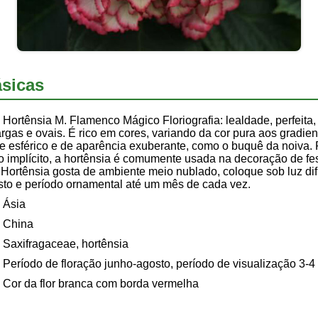
sicas
Hortênsia M. Flamenco Mágico Floriografia: lealdade, perfeita,
argas e ovais. É rico em cores, variando da cor pura aos gradie
se esférico e de aparência exuberante, como o buquê da noiva.
do implícito, a hortênsia é comumente usada na decoração de fes
 Hortênsia gosta de ambiente meio nublado, coloque sob luz di
sto e período ornamental até um mês de cada vez.
Ásia
China
Saxifragaceae, hortênsia
Período de floração junho-agosto, período de visualização 3-
Cor da flor branca com borda vermelha