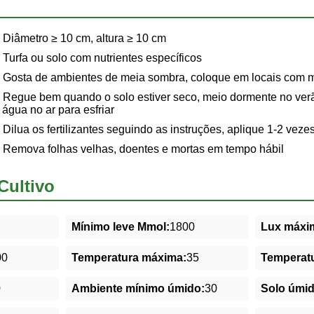
Diâmetro ≥ 10 cm, altura ≥ 10 cm
Turfa ou solo com nutrientes específicos
Gosta de ambientes de meia sombra, coloque em locais com mu
Regue bem quando o solo estiver seco, meio dormente no verã
r água no ar para esfriar
Dilua os fertilizantes seguindo as instruções, aplique 1-2 vez
Remova folhas velhas, doentes e mortas em tempo hábil
Cultivo
Mínimo leve Mmol:
1800
Lux máxim
00
Temperatura máxima:
35
Temperatu
0
Ambiente mínimo úmido:
30
Solo úmi