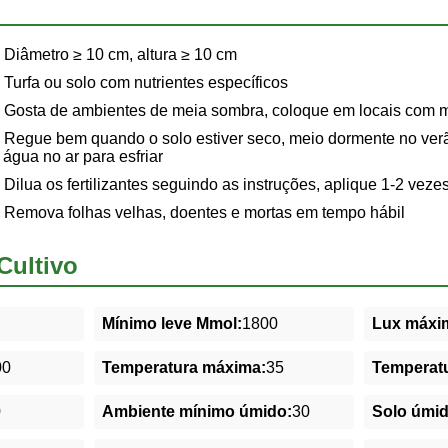
Diâmetro ≥ 10 cm, altura ≥ 10 cm
Turfa ou solo com nutrientes específicos
Gosta de ambientes de meia sombra, coloque em locais com mu
Regue bem quando o solo estiver seco, meio dormente no verã
r água no ar para esfriar
Dilua os fertilizantes seguindo as instruções, aplique 1-2 vez
Remova folhas velhas, doentes e mortas em tempo hábil
Cultivo
Mínimo leve Mmol:
1800
Lux máxim
00
Temperatura máxima:
35
Temperatu
0
Ambiente mínimo úmido:
30
Solo úmi