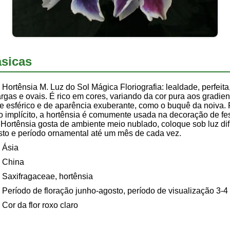
sicas
Hortênsia M. Luz do Sol Mágica Floriografia: lealdade, perfeita
argas e ovais. É rico em cores, variando da cor pura aos gradie
se esférico e de aparência exuberante, como o buquê da noiva.
do implícito, a hortênsia é comumente usada na decoração de fes
 Hortênsia gosta de ambiente meio nublado, coloque sob luz di
sto e período ornamental até um mês de cada vez.
Ásia
China
Saxifragaceae, hortênsia
Período de floração junho-agosto, período de visualização 3-
Cor da flor roxo claro