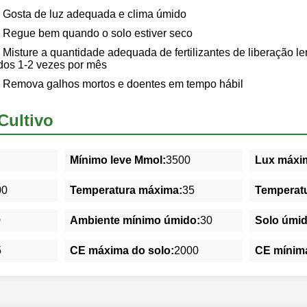
Gosta de luz adequada e clima úmido
Regue bem quando o solo estiver seco
Misture a quantidade adequada de fertilizantes de liberação len
uidos 1-2 vezes por mês
Remova galhos mortos e doentes em tempo hábil
Cultivo
Mínimo leve Mmol:
3500
Lux máxim
00
Temperatura máxima:
35
Temperatu
0
Ambiente mínimo úmido:
30
Solo úmi
5
CE máxima do solo:
2000
CE mínima