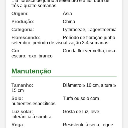
Ela floresce de junho a setembro e a flor dura de
três a quatro semanas.
Origem:
Ásia
Produção:
China
Categoria:
Lythraceae, Lagerstroemia
Florescendo:
Período de floração junho-
setembro, período de visualização 3-4 semanas
Cor:
Cor da flor vermelha, rosa
escuro, roxo, branco
Manutenção
Tamanho:
Diâmetro ≥ 10 cm, altura ≥
15 cm
Solo:
Turfa ou solo com
nutrientes específicos
Luz solar:
Gosta de luz, leve
tolerância à sombra
Rega:
Resistente à seca, regue