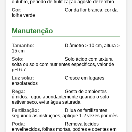
outubro, período de frutificação agosto-dezembro
Cor:
Cor da flor branca, cor da
folha verde
Manutenção
Tamanho:
Diâmetro ≥ 10 cm, altura ≥
15 cm
Solo:
Solo ácido com textura
solta ou solo com nutrientes específicos, valor de
pH 6-7
Luz solar:
Cresce em lugares
ensolarados
Rega:
Gosta de ambientes
úmidos, regue abundantemente quando o solo
estiver seco, evite água saturada
Fertilização:
Dilua os fertilizantes
seguindo as instruções, aplique 1-2 vezes por mês
Poda:
Remova tecidos
envelhecidos, folhas mortas, podres e doentes em