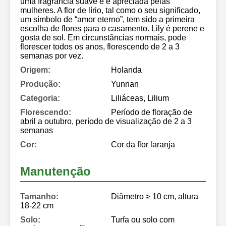
uma fragrância suave e é apreciada pelas
mulheres. A flor de lírio, tal como o seu significado,
um símbolo de “amor eterno”, tem sido a primeira
escolha de flores para o casamento. Lily é perene e
gosta de sol. Em circunstâncias normais, pode
florescer todos os anos, florescendo de 2 a 3
semanas por vez.
Origem:
Holanda
Produção:
Yunnan
Categoria:
Liliáceas, Lilium
Florescendo:
Período de floração de
abril a outubro, período de visualização de 2 a 3
semanas
Cor:
Cor da flor laranja
Manutenção
Tamanho:
Diâmetro ≥ 10 cm, altura
18-22 cm
Solo:
Turfa ou solo com