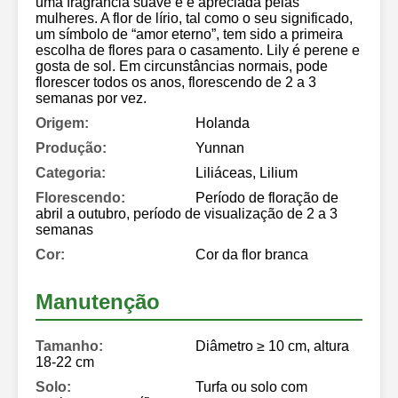
uma fragrância suave e é apreciada pelas
mulheres. A flor de lírio, tal como o seu significado,
um símbolo de “amor eterno”, tem sido a primeira
escolha de flores para o casamento. Lily é perene e
gosta de sol. Em circunstâncias normais, pode
florescer todos os anos, florescendo de 2 a 3
semanas por vez.
Origem:
Holanda
Produção:
Yunnan
Categoria:
Liliáceas, Lilium
Florescendo:
Período de floração de
abril a outubro, período de visualização de 2 a 3
semanas
Cor:
Cor da flor branca
Manutenção
Tamanho:
Diâmetro ≥ 10 cm, altura
18-22 cm
Solo:
Turfa ou solo com