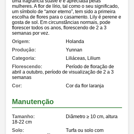
uma fragrância suave e é apreciada pelas
mulheres. A flor de lírio, tal como o seu significado,
um símbolo de “amor eterno”, tem sido a primeira
escolha de flores para o casamento. Lily é perene e
gosta de sol. Em circunstâncias normais, pode
florescer todos os anos, florescendo de 2 a 3
semanas por vez.
Origem:
Holanda
Produção:
Yunnan
Categoria:
Liliáceas, Lilium
Florescendo:
Período de floração de
abril a outubro, período de visualização de 2 a 3
semanas
Cor:
Cor da flor laranja
Manutenção
Tamanho:
Diâmetro ≥ 10 cm, altura
18-22 cm
Solo:
Turfa ou solo com