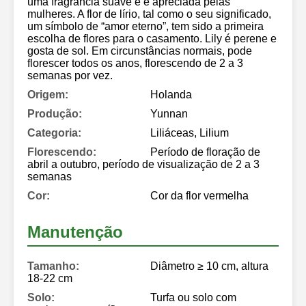
uma fragrância suave e é apreciada pelas
mulheres. A flor de lírio, tal como o seu significado,
um símbolo de “amor eterno”, tem sido a primeira
escolha de flores para o casamento. Lily é perene e
gosta de sol. Em circunstâncias normais, pode
florescer todos os anos, florescendo de 2 a 3
semanas por vez.
Origem:
Holanda
Produção:
Yunnan
Categoria:
Liliáceas, Lilium
Florescendo:
Período de floração de
abril a outubro, período de visualização de 2 a 3
semanas
Cor:
Cor da flor vermelha
Manutenção
Tamanho:
Diâmetro ≥ 10 cm, altura
18-22 cm
Solo:
Turfa ou solo com