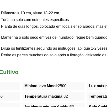
Diâmetro ≥ 10 cm, altura 18-22 cm
Turfa ou solo com nutrientes específicos
Planta de dias longos, colocada em locais ensolarados, mas evi
Mantenha o solo seco em vez de inundado, regue bem quando o
Dilua os fertilizantes seguindo as instruções, aplique 1-2 veze
Retire as partes murchas do solo após a floração, deixando o
Cultivo
Mínimo leve Mmol:
2500
Lux máxim
00
Temperatura máxima:
32
Temperatu
0
Ambiente mínimo úmido:
30
Solo úmi