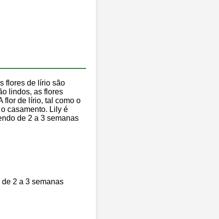
 flores de lírio são
 lindos, as flores
or de lírio, tal como o
 o casamento. Lily é
scendo de 2 a 3 semanas
ão de 2 a 3 semanas