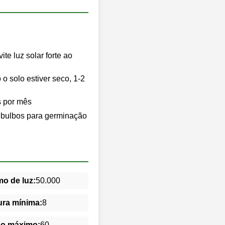
te luz solar forte ao
 solo estiver seco, 1-2
s por mês
s bulbos para germinação
o de luz:
50.000
ra mínima:
8
do máximo:
60