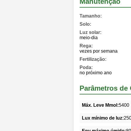
Manutenção
Tamanho:
Solo:
Luz solar:
meio-dia
Rega:
vezes por semana
Fertilização:
Poda:
no próximo ano
Parâmetros de 
Máx. Leve Mmol:
5400
Lux mínimo de luz:
25
Env máximo úmido:
8